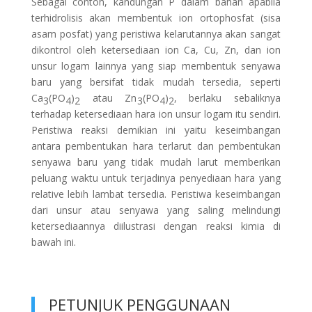
Sebagai contoh, kandungan P dalam bahan apabila
terhidrolisis akan membentuk ion ortophosfat (sisa
asam posfat) yang peristiwa kelarutannya akan sangat
dikontrol oleh ketersediaan ion Ca, Cu, Zn, dan ion
unsur logam lainnya yang siap membentuk senyawa
baru yang bersifat tidak mudah tersedia, seperti
Ca
(PO
)
atau Zn
(PO
)
, berlaku sebaliknya
3
4
2
3
4
2
terhadap ketersediaan hara ion unsur logam itu sendiri.
Peristiwa reaksi demikian ini yaitu keseimbangan
antara pembentukan hara terlarut dan pembentukan
senyawa baru yang tidak mudah larut memberikan
peluang waktu untuk terjadinya penyediaan hara yang
relative lebih lambat tersedia. Peristiwa keseimbangan
dari unsur atau senyawa yang saling melindungi
ketersediaannya diilustrasi dengan reaksi kimia di
bawah ini.
PETUNJUK PENGGUNAAN