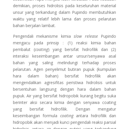
demikian, proses hidrolisis pada keseluruhan material
unsur yang terkandung dalam Pupindo membutuhkan
waktu yang relatif lebih lama dan proses pelarutan
bahan berjalan lambat.
Pengendali mekanisme kimia
slow release
Pupindo
mengacu pada prinsip : (1) reaksi kimia bahan
pembalut (
coating
) yang bersifat hidrofilik dan (2)
interaksi keseimbangan antar unsur/senyawa asal
bahan yang saling melindungi terhadap proses
pelarutan. Agen penyelimut butiran pupuk (kumpulan
hara dalam bahan) bersifat hidrofilik akan
mengendalikan agresifitas peristiwa hidrolisis untuk
bersentuhan langsung dengan hara dalam bahan
pupuk. Air yang bersifat hidropobik kurang begitu suka
berinter aksi secara kimia dengan senyawa coating
yang bersifat hidrofilik. Dengan mengatur
keseimbangan formula
coating
antara hidrofilik dan
hidropobik akan menjadi kunci pengendali reaksi parsial
hidrolisis antara air dengan nutrisi yang terkandung