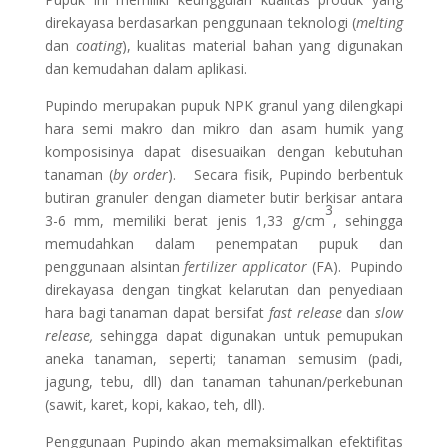
direkayasa berdasarkan penggunaan teknologi (
melting
dan
coating
), kualitas material bahan yang digunakan
dan kemudahan dalam aplikasi.
Pupindo merupakan pupuk NPK granul yang dilengkapi
hara semi makro dan mikro dan asam humik yang
komposisinya dapat disesuaikan dengan kebutuhan
tanaman (
by order
). Secara fisik, Pupindo berbentuk
butiran granuler dengan diameter butir berkisar antara
3
3-6 mm, memiliki berat jenis 1,33 g/cm
, sehingga
memudahkan dalam penempatan pupuk dan
penggunaan alsintan
fertilizer applicator
(FA). Pupindo
direkayasa dengan tingkat kelarutan dan penyediaan
hara bagi tanaman dapat bersifat
fast release
dan
slow
release,
sehingga dapat digunakan untuk pemupukan
aneka tanaman, seperti; tanaman semusim (padi,
jagung, tebu, dll) dan tanaman tahunan/perkebunan
(sawit, karet, kopi, kakao, teh, dll).
Penggunaan Pupindo akan memaksimalkan efektifitas