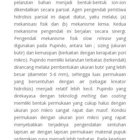
pelarutan bahan menjadi bentuk-bentuk ion-ion
dikendalikan secara parsial. Agen pengendali peristiwa
hidrolisis parsial ini dapat diatur, yaitu melalui; (a)
mekanisasi fisik dan (b) mekanisme kimia. Kedua
mekanisme pengendali ini berjalan secara sinergi.
Pengendali mekanisme fisik
slow release
yang
digunakan pada Pupindo, antara lain ; sizing (ukuran
butir) dan kemasipan (berkaitan dengan kerapatan pori
mikro). Pupindo memiliki kelarutan terbatas (terkendali)
dirancang melalui pembentukan ukuran butir yang lebih
besar (diameter 5-6 mm), sehingga luas permukaan
yang bersentuhan dengan air (sebagai kreator
hidrolisis) menjadi relatif lebih kecil. Pupindo yang
direkayasa dengan teknologi
melting
dan
coating
memiliki bentuk permukaan yang cukup halus dengan
ukuran pori mikro sangat rapat dan masif. Kondisi
permukaan dengan ukuran pori mikro yang rapat
menyebabkan terjadinya pengendalian sentuhan
lapisan air dengan lapisan permukaan material pupuk
sedemikian rupa menjadi lebih terbatas. Pada keadaan