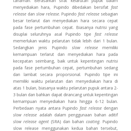
tanaman. Berasarkan sifat kelarutan pupuk dalam
menyediakan hara, Pupindo dibedakan bersifat
fast
release
dan
slow release
. Pupindo
fast release
sebagian
besar terlarut dan menyediakan hara secara cepat
pada fase pertumbuhan cepat. Biasanya nutrisi yang
disuplai seluruhnya asal Pupindo tipe
fast release
memerlukan waktu pelarutan tidak lebih dari 1 bulan.
Sedangkan jenis Pupindo
slow release
memiliki
kemampuan terlarut dan menyediakan hara pada
kecepatan seimbang, baik untuk kepentingan nutrisi
pada fase pertumbuhan cepat, pertumbuhan sedang
dan lambat secara proporsional. Pupindo tipe ini
memiliki waktu pelarutan dan menyediakan hara di
atas 1 bulan, biasanya waktu pelarutan pupuk antara 2-
3 bulan dan bahkan dapat dirancang untuk kepentingan
kemampuan menyediakan hara hingga 6-12 bulan.
Perbedaan nyata antara Pupindo
fast release
dengan
slow release
adalah dalam penggunaan bahan aditif
slow release agent
(SRA) dan bahan
coating
. Pupindo
slow release menggunakan kedua bahan tersebut,