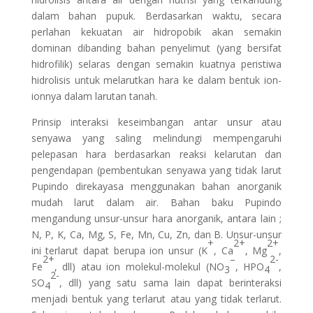
dalam bahan pupuk. Berdasarkan waktu, secara
perlahan kekuatan air hidropobik akan semakin
dominan dibanding bahan penyelimut (yang bersifat
hidrofilik) selaras dengan semakin kuatnya peristiwa
hidrolisis untuk melarutkan hara ke dalam bentuk ion-
ionnya dalam larutan tanah.
Prinsip interaksi keseimbangan antar unsur atau
senyawa yang saling melindungi mempengaruhi
pelepasan hara berdasarkan reaksi kelarutan dan
pengendapan (pembentukan senyawa yang tidak larut
Pupindo direkayasa menggunakan bahan anorganik
mudah larut dalam air. Bahan baku Pupindo
mengandung unsur-unsur hara anorganik, antara lain ;
N, P, K, Ca, Mg, S, Fe, Mn, Cu, Zn, dan B. Unsur-unsur
+
2+
2+
ini terlarut dapat berupa ion unsur (K
, Ca
, Mg
,
2+
–
2-
Fe
, dll) atau ion molekul-molekul (NO
, HPO
,
3
4
2-
SO
, dll) yang satu sama lain dapat berinteraksi
4
menjadi bentuk yang terlarut atau yang tidak terlarut.