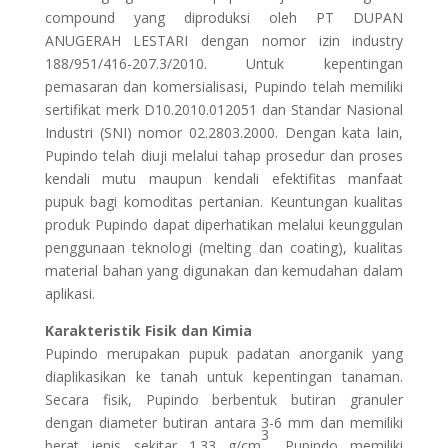
compound yang diproduksi oleh PT DUPAN
ANUGERAH LESTARI dengan nomor izin industry
188/951/416-207.3/2010. Untuk kepentingan
pemasaran dan komersialisasi, Pupindo telah memiliki
sertifikat merk D10.2010.012051 dan Standar Nasional
Industri (SNI) nomor 02.2803.2000. Dengan kata lain,
Pupindo telah diuji melalui tahap prosedur dan proses
kendali mutu maupun kendali efektifitas manfaat
pupuk bagi komoditas pertanian. Keuntungan kualitas
produk Pupindo dapat diperhatikan melalui keunggulan
penggunaan teknologi (melting dan coating), kualitas
material bahan yang digunakan dan kemudahan dalam
aplikasi.
Karakteristik Fisik dan Kimia
Pupindo merupakan pupuk padatan anorganik yang
diaplikasikan ke tanah untuk kepentingan tanaman.
Secara fisik, Pupindo berbentuk butiran granuler
dengan diameter butiran antara 3-6 mm dan memiliki
3
berat jenis sekitar 1.33 g/cm
. Pupindo memiliki