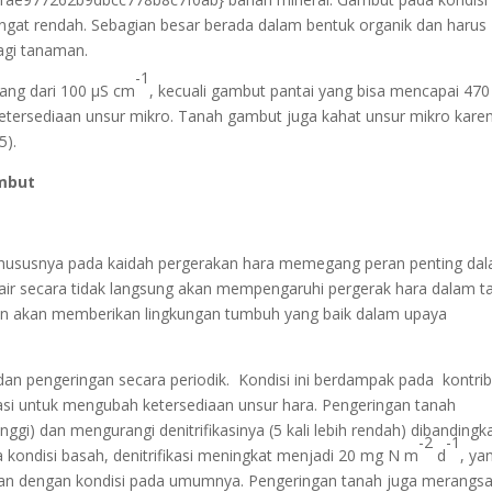
t rendah. Sebagian besar berada dalam bentuk organik dan harus
agi tanaman.
-1
rang dari 100 µS cm
, kecuali gambut pantai yang bisa mencapai 470
 ketersediaan unsur mikro. Tanah gambut juga kahat unsur mikro kare
5).
ambut
n khususnya pada kaidah pergerakan hara memegang peran penting da
ir secara tidak langsung akan mempengaruhi pergerak hara dalam t
n akan memberikan lingkungan tumbuh yang baik dalam upaya
 pengeringan secara periodik. Kondisi ini berdampak pada kontrib
asi untuk mengubah ketersediaan unsur hara. Pengeringan tanah
tinggi) dan mengurangi denitrifikasinya (5 kali lebih rendah) dibandingk
-2
-1
kondisi basah, denitrifikasi meningkat menjadi 20 mg N m
d
, ya
dingkan dengan kondisi pada umumnya. Pengeringan tanah juga merangs