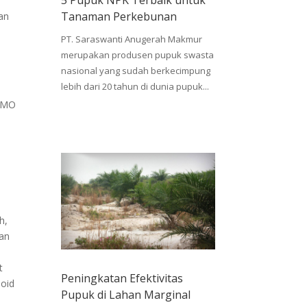
5 Pupuk NPK Terbaik untuk
Tanaman Perkebunan
tan
p
PT. Saraswanti Anugerah Makmur
merupakan produsen pupuk swasta
nasional yang sudah berkecimpung
lebih dari 20 tahun di dunia pupuk...
ALMO
h,
aan
t
Peningkatan Efektivitas
loid
Pupuk di Lahan Marginal