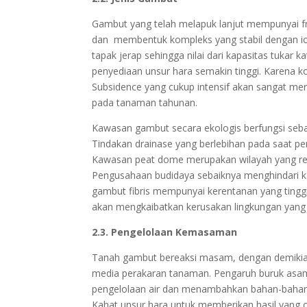
Gambut yang telah melapuk lanjut mempunyai fraks
dan membentuk kompleks yang stabil dengan io
tapak jerap sehingga nilai dari kapasitas tukar
penyediaan unsur hara semakin tinggi. Karena kond
Subsidence yang cukup intensif akan sangat m
pada tanaman tahunan.
Kawasan gambut secara ekologis berfungsi sebag
Tindakan drainase yang berlebihan pada saat p
Kawasan peat dome merupakan wilayah yang renta
Pengusahaan budidaya sebaiknya menghindari kaw
gambut fibris mempunyai kerentanan yang tinggi
akan mengkaibatkan kerusakan lingkungan yang 
2.3. Pengelolaan Kemasaman
Tanah gambut bereaksi masam, dengan demikia
media perakaran tanaman. Pengaruh buruk asam
pengelolaan air dan menambahkan bahan-bahan y
Kahat unsur hara untuk memberikan hasil yang o