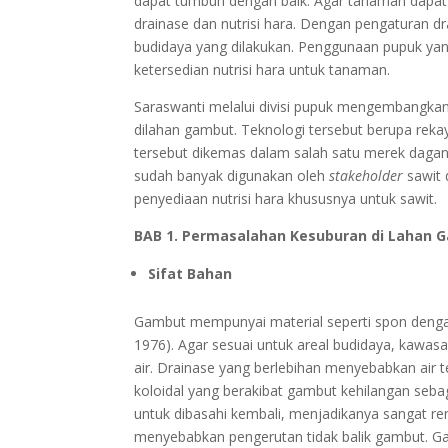
dapat tumbuh dengan baik. Agar tanaman dapat
drainase dan nutrisi hara. Dengan pengaturan dr
budidaya yang dilakukan. Penggunaan pupuk ya
ketersedian nutrisi hara untuk tanaman.
Saraswanti melalui divisi pupuk mengembangkan
dilahan gambut. Teknologi tersebut berupa reka
tersebut dikemas dalam salah satu merek daga
sudah banyak digunakan oleh
stakeholder
sawit 
penyediaan nutrisi hara khususnya untuk sawit.
BAB 1. Permasalahan Kesuburan di Lahan 
Sifat Bahan
Gambut mempunyai material seperti spon dengan
1976). Agar sesuai untuk areal budidaya, kawas
air. Drainase yang berlebihan menyebabkan air te
koloidal yang berakibat gambut kehilangan sebag
untuk dibasahi kembali, menjadikanya sangat ren
menyebabkan pengerutan tidak balik gambut. Ga