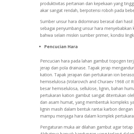
produktivitas pertanian dan kepekaan yang tingg
akar sangat rendah, berpotensi roboh pada beb
Sumber unsur hara didominasi berasal dari hasi
sebagai penyumbang unsur hara menyebabkan k
bahwa selain miskin sumber primer, kondisi ling
Pencucian Hara
Pencucian hara pada lahan gambut topogen terja
jerap dan pola drainase. Tapak jerap mengandu
kation. Tapak jerapan dan pertukaran ion beras
hemiselulosa (Volarovich and Churaev 1968
cit
R
besar hemiselulosa, sellulose, lignin, bahan hum
pertukaran kation gambut sangat ditentukan oleh 
dan asam humat, yang membentuk kompleks yang
lignin masih dalam bentuk rantai karbon dengan
mampu menjaga hara dalam komplek pertukaran
Pengaturan muka air dilahan gambut agar tetap
Akibatnya banyak kandungan yang terlarut dalam 