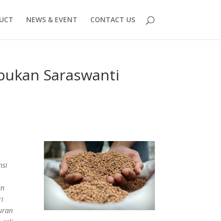
UCT
NEWS & EVENT
CONTACT US
pukan Saraswanti
nsi
an
ri
uran