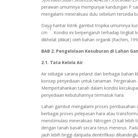
perawan umumnya mempunyai kandungan P sanga
mengalami mineralisasi dulu sebelum tersedia b
Daya hantar listrik gambut tropika umumnya ku
-1
cm
. Kondisi ini berpengaruh terhadap tingkat
dikhelat (diikat) oleh bahan organik (Rachim, 199
BAB 2. Pengelolaan Kesuburan di Lahan G
2.1. Tata Kelola Air
Air sebagai sarana pelarut dari berbagai baha
konsep penyediaan untuk tanaman. Pergerakan a
Mempertahankan tanah dalam kondisi kecukupa
penyediaan kebutuhannya termasuk hara.
Lahan gambut mengalami proses pembasahan dan
berbagai proses pelepasan hara atau transform
menstimulasi mineralisasi Nitrogen (3 kali lebih 
dengan tanah basah secara terus menerus. Pada 
jauh lebih tinggi daripada denitrifikasi diban