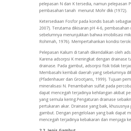
pelepasan N dan K tersedia, namun pelepasan P 
pembasahan tanah menurut Mohr dkk (1972).
Ketersediaan Fosfor pada kondis basah sebagian
2007). Terutama dikisaran pH 4-6, pembasahan
sebelumnya menunjukkan bahwa imobilisasi mik
Rohimah, 1976). Mempertahankan kondisi terok
Pelepasan Kalium di tanah dikendalikan oleh ads
Karena adsorpsi K meningkat dengan drainase 
drainase. Pada gambut, adsorpsi fisik tidak ter
Membasahi kembali daerah yang sebelumnya dik
(Pfadenhauer dan Grootjans, 1999). Tujuan pe
mineralisasi N. Penambahan sulfat pada percoba
dapat mencegah terjadinya kehilangan akibat p
yang semula kering.Pengaturan drainase sebaik
pertukaran akar. Drainase yang baik, khususny
gambut. Dengan pengelolaan yang baik dapat me
mencegah terjadinya kebakaran dan menjaga kel
2.2. Jenis Gambut