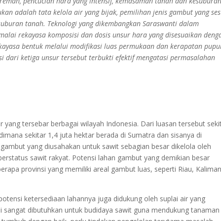
 remah, pencucian hara yang intensif, kemasaman tanah dan kesuburan
kan adalah tata kelola air yang bijak, pemilihan jenis gambut yang ses
suburan tanah.
Teknologi yang dikembangkan Saraswanti dalam
malai rekayasa komposisi dan dosis unsur hara yang disesuaikan deng
kayasa bentuk melalui modifikasi luas permukaan dan kerapatan pupu
 dari ketiga unsur tersebut terbukti efektif mengatasi permasalahan
r yang tersebar berbagai wilayah Indonesia. Dari luasan tersebut seki
dimana sekitar 1,4 juta hektar berada di Sumatra dan sisanya di
gambut yang diusahakan untuk sawit sebagian besar dikelola oleh
berstatus sawit rakyat. Potensi lahan gambut yang demikian besar
apa provinsi yang memiliki areal gambut luas, seperti Riau, Kalima
potensi ketersediaan lahannya juga didukung oleh suplai air yang
 ini sangat dibutuhkan untuk budidaya sawit guna mendukung tanaman