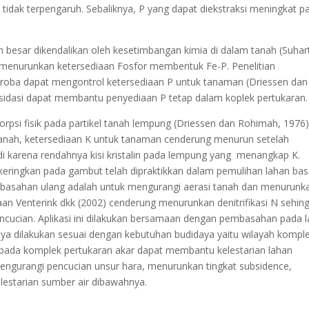
tidak terpengaruh. Sebaliknya, P yang dapat diekstraksi meningkat p
 besar dikendalikan oleh kesetimbangan kimia di dalam tanah (Suhar
 menurunkan ketersediaan Fosfor membentuk Fe-P. Penelitian
roba dapat mengontrol ketersediaan P untuk tanaman (Driessen dan
sidasi dapat membantu penyediaan P tetap dalam koplek pertukaran.
orpsi fisik pada partikel tanah lempung (Driessen dan Rohimah, 1976)
tanah, ketersediaan K untuk tanaman cenderung menurun setelah
jadi karena rendahnya kisi kristalin pada lempung yang menangkap K.
eringkan pada gambut telah dipraktikkan dalam pemulihan lahan ba
mbasahan ulang adalah untuk mengurangi aerasi tanah dan menurunk
an Venterink dkk (2002) cenderung menurunkan denitrifikasi N sehin
encucian. Aplikasi ini dilakukan bersamaan dengan pembasahan pada 
nya dilakukan sesuai dengan kebutuhan budidaya yaitu wilayah kompl
a pada komplek pertukaran akar dapat membantu kelestarian lahan
ngurangi pencucian unsur hara, menurunkan tingkat subsidence,
estarian sumber air dibawahnya.