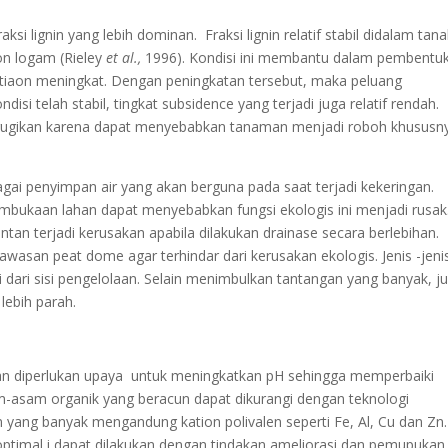
i lignin yang lebih dominan. Fraksi lignin relatif stabil didalam tan
n logam (Rieley
et al.,
1996). Kondisi ini membantu dalam pembentu
 katiaon meningkat. Dengan peningkatan tersebut, maka peluang
isi telah stabil, tingkat subsidence yang terjadi juga relatif rendah.
erugikan karena dapat menyebabkan tanaman menjadi roboh khususn
ai penyimpan air yang akan berguna pada saat terjadi kekeringan.
embukaan lahan dapat menyebabkan fungsi ekologis ini menjadi rusak
n terjadi kerusakan apabila dilakukan drainase secara berlebihan.
asan peat dome agar terhindar dari kerusakan ekologis. Jenis -jeni
 dari sisi pengelolaan. Selain menimbulkan tantangan yang banyak, j
lebih parah.
n diperlukan upaya untuk meningkatkan pH sehingga memperbaiki
-asam organik yang beracun dapat dikurangi dengan teknologi
ang banyak mengandung kation polivalen seperti Fe, Al, Cu dan Zn.
ptimal i dapat dilakukan dengan tindakan ameliorasi dan pemupukan