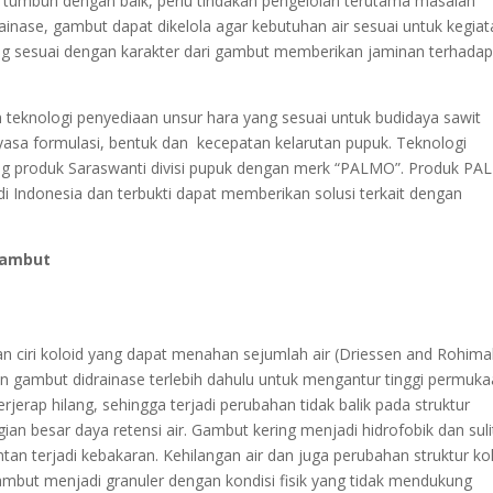
 tumbuh dengan baik, perlu tindakan pengelolan terutama masalah
ainase, gambut dapat dikelola agar kebutuhan air sesuai untuk kegia
ng sesuai dengan karakter dari gambut memberikan jaminan terhada
 teknologi penyediaan unsur hara yang sesuai untuk budidaya sawit
yasa formulasi, bentuk dan kecepatan kelarutan pupuk. Teknologi
ng produk Saraswanti divisi pupuk dengan merk “PALMO”. Produk P
di Indonesia dan terbukti dapat memberikan solusi terkait dengan
Gambut
 ciri koloid yang dapat menahan sejumlah air (Driessen and Rohima
an gambut didrainase terlebih dahulu untuk mengantur tinggi permuk
rjerap hilang, sehingga terjadi perubahan tidak balik pada struktur
ian besar daya retensi air. Gambut kering menjadi hidrofobik dan suli
tan terjadi kebakaran. Kehilangan air dan juga perubahan struktur ko
mbut menjadi granuler dengan kondisi fisik yang tidak mendukung