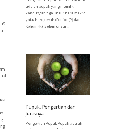
adalah pupuk yang memilik
kandungan tiga unsur hara makro,
yaitu Nitrogen (N) Fosfor (P) dan
 µS
Kalium (K). Selain unsur...
na
lam
anah.
usi
Pupuk, Pengertian dan
an
Jenisnya
ng
Pengertian Pupuk Pupuk adalah
ang