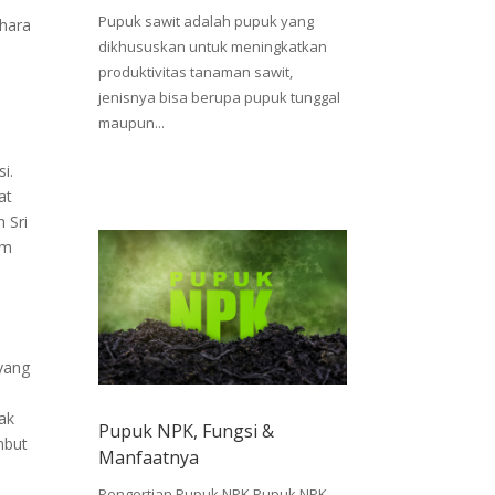
Pupuk sawit adalah pupuk yang
 hara
dikhususkan untuk meningkatkan
produktivitas tanaman sawit,
jenisnya bisa berupa pupuk tunggal
maupun...
i.
at
 Sri
am
 yang
ak
Pupuk NPK, Fungsi &
mbut
Manfaatnya
Pengertian Pupuk NPK Pupuk NPK