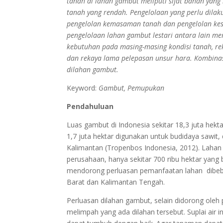
tanah di lahan gambut meliputi sifat bahan yang
tanah yang rendah. Pengelolaan yang perlu dilaku
pengelolan kemasaman tanah dan pengelolan ke
pengelolaan lahan gambut lestari antara lain me
kebutuhan pada masing-masing kondisi tanah, re
dan rekaya lama pelepasan unsur hara. Kombinasi
dilahan gambut.
Keyword:
Gambut, Pemupukan
Pendahuluan
Luas gambut di Indonesia sekitar 18,3 juta hekta
1,7 juta hektar digunakan untuk budidaya sawit, 
Kalimantan (Tropenbos Indonesia, 2012). Lahan 
perusahaan, hanya sekitar 700 ribu hektar yang 
mendorong perluasan pemanfaatan lahan dibeber
Barat dan Kalimantan Tengah.
Perluasan dilahan gambut, selain didorong oleh 
melimpah yang ada dilahan tersebut. Suplai air