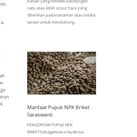
bahan yang memiliki kandungan
ada
satu atau lebih unsur hara yang
diberikan pada tanaman atau media
ta,
tanam untuk mendukung...
.
sah
an
gga
lahan
ek
Manfaat Pupuk NPK Briket
Saraswanti
PENGERTIAN PUPUK NPK
BRIKETSebagaimana layaknya